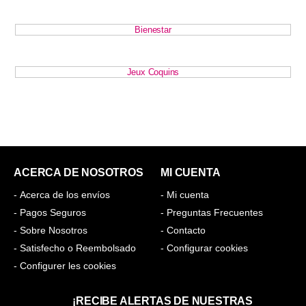
Bienestar
Jeux Coquins
ACERCA DE NOSOTROS
MI CUENTA
- Acerca de los envíos
- Mi cuenta
- Pagos Seguros
- Preguntas Frecuentes
- Sobre Nosotros
- Contacto
- Satisfecho o Reembolsado
- Configurar cookies
- Configurer les cookies
¡RECIBE ALERTAS DE NUESTRAS