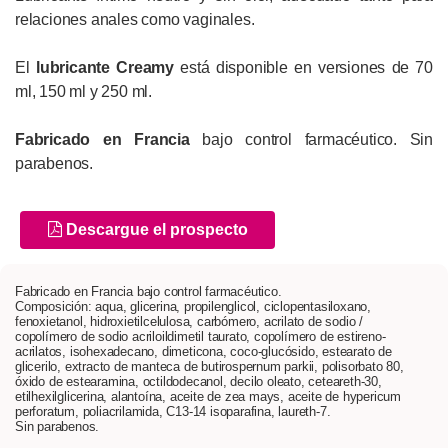
relaciones anales como vaginales.
El
lubricante Creamy
está disponible en versiones de 70
ml, 150 ml y 250 ml.
Fabricado en Francia
bajo control farmacéutico. Sin
parabenos.
Descargue el prospecto
Fabricado en Francia bajo control farmacéutico.
Composición: aqua, glicerina, propilenglicol, ciclopentasiloxano,
fenoxietanol, hidroxietilcelulosa, carbómero, acrilato de sodio /
copolímero de sodio acriloildimetil taurato, copolímero de estireno-
acrilatos, isohexadecano, dimeticona, coco-glucósido, estearato de
glicerilo, extracto de manteca de butirospernum parkii, polisorbato 80,
óxido de estearamina, octildodecanol, decilo oleato, ceteareth-30,
etilhexilglicerina, alantoína, aceite de zea mays, aceite de hypericum
perforatum, poliacrilamida, C13-14 isoparafina, laureth-7.
Sin parabenos.