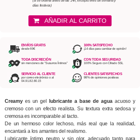
(si se ordena antes de las 14h, excepto fines de semana y
días festivos)
AÑADIR AL CARRITO
ENVÍOS GRATIS
100% SATISFECHO
desde 69€
¡14 días para cambiar de opinión!
TODA DISCRECIÓN
CON TODA SEGURIDAD
sin menciones de "Susurros Íntimos"
100% Seguro con Cifrado SSL
SERVICIO AL CLIENTE
CLIENTES SATISFECHOS
por correo electrónico o al
98% de opiniones positivas
04.91.82.80.15
Creamy
es un gel
lubricante a base de agua
acuoso y
cremoso con un efecto realista. Su textura extra sedosa y
cremosa es incomparable al tacto.
De un hermoso color lechoso, más real que la realidad,
encantará a los amantes del realismo.
Lubricante íntimo neutro y sin olor, adecuado tanto para