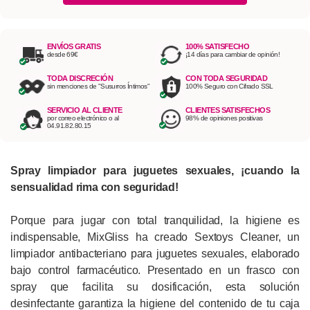
ENVÍOS GRATIS
100% SATISFECHO
desde 69€
¡14 días para cambiar de opinión!
TODA DISCRECIÓN
CON TODA SEGURIDAD
sin menciones de "Susurros Íntimos"
100% Seguro con Cifrado SSL
SERVICIO AL CLIENTE
CLIENTES SATISFECHOS
por correo electrónico o al
98% de opiniones positivas
04.91.82.80.15
Spray limpiador para juguetes sexuales, ¡cuando la
sensualidad rima con seguridad!
Porque para jugar con total tranquilidad, la higiene es
indispensable, MixGliss ha creado Sextoys Cleaner, un
limpiador antibacteriano para juguetes sexuales, elaborado
bajo control farmacéutico. Presentado en un frasco con
spray que facilita su dosificación, esta solución
desinfectante garantiza la higiene del contenido de tu caja