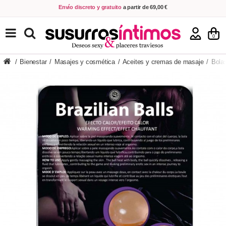
Envío discreto y gratuito
a partir de 69,00 €
VER PRODUCTOS
0
/
Bienestar
/
Masajes y cosmética
/
Aceites y cremas de masaje
/
Bolas