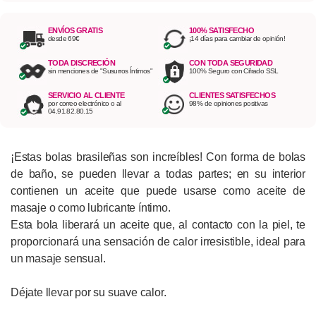
ENVÍOS GRATIS
100% SATISFECHO
desde 69€
¡14 días para cambiar de opinión!
TODA DISCRECIÓN
CON TODA SEGURIDAD
sin menciones de "Susurros Íntimos"
100% Seguro con Cifrado SSL
SERVICIO AL CLIENTE
CLIENTES SATISFECHOS
por correo electrónico o al
98% de opiniones positivas
04.91.82.80.15
¡Estas bolas brasileñas son increíbles! Con forma de bolas
de baño, se pueden llevar a todas partes; en su interior
contienen un aceite que puede usarse como aceite de
masaje o como lubricante íntimo.
Esta bola liberará un aceite que, al contacto con la piel, te
proporcionará una sensación de calor irresistible, ideal para
un masaje sensual.
Déjate llevar por su suave calor.