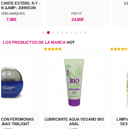
ICANTE ESTÉRIL K-Y -
L
ON &AMP; JOHNSON
UTRES MARQUES
FIST IT
7,90€
24,90€
LOS PRODUCTOS DE LA MARCA
HOT
 CON FEROMONAS
LUBRICANTE AGUA VEGANO BIO
LIMPI
INAS TWILIGHT
ANAL
SEX