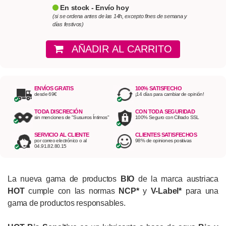
En stock - Envío hoy
(si se ordena antes de las 14h, excepto fines de semana y
días festivos)
AÑADIR AL CARRITO
ENVÍOS GRATIS
100% SATISFECHO
desde 69€
¡14 días para cambiar de opinión!
TODA DISCRECIÓN
CON TODA SEGURIDAD
sin menciones de "Susurros Íntimos"
100% Seguro con Cifrado SSL
SERVICIO AL CLIENTE
CLIENTES SATISFECHOS
por correo electrónico o al
98% de opiniones positivas
04.91.82.80.15
La nueva gama de productos
BIO
de la marca austriaca
HOT
cumple con las normas
NCP*
y
V-Label*
para una
gama de productos responsables.