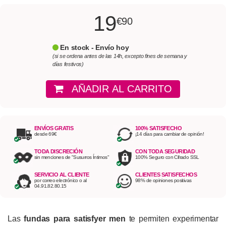
19
€90
En stock - Envío hoy
(si se ordena antes de las 14h, excepto fines de semana y
días festivos)
AÑADIR AL CARRITO
ENVÍOS GRATIS
100% SATISFECHO
desde 69€
¡14 días para cambiar de opinión!
TODA DISCRECIÓN
CON TODA SEGURIDAD
sin menciones de "Susurros Íntimos"
100% Seguro con Cifrado SSL
SERVICIO AL CLIENTE
CLIENTES SATISFECHOS
por correo electrónico o al
98% de opiniones positivas
04.91.82.80.15
Las
fundas para satisfyer men
te permiten experimentar