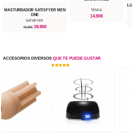
LU
MASTURBADOR SATISFYER MEN
TENGA
ONE
14,90€
SATISFYER
39,90€
49,90€
ACCESORIOS DIVERSOS
QUE TE PUEDE GUSTAR