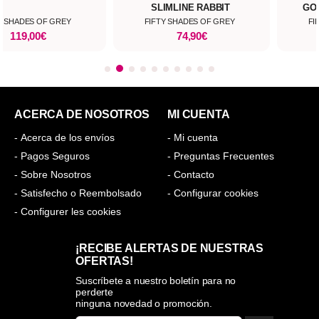
SLIMLINE RABBIT
GO
Y SHADES OF GREY
FIFTY SHADES OF GREY
FI
119,00€
74,90€
ACERCA DE NOSOTROS
MI CUENTA
- Acerca de los envíos
- Mi cuenta
- Pagos Seguros
- Preguntas Frecuentes
- Sobre Nosotros
- Contacto
- Satisfecho o Reembolsado
- Configurar cookies
- Configurer les cookies
¡RECIBE ALERTAS DE NUESTRAS
OFERTAS!
Suscríbete a nuestro boletín para no
perderte
ninguna novedad o promoción.