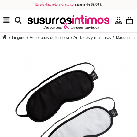
Envío discreto y gratuito
a partir de 69,00 €
VER PRODUCTOS
0
/
Lingerie
/
Accesorios de lencería
/
Antifaces y máscaras
/
Masques occ