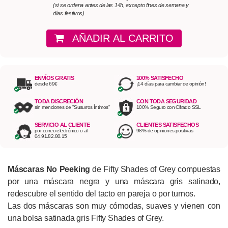
(si se ordena antes de las 14h, excepto fines de semana y
días festivos)
AÑADIR AL CARRITO
ENVÍOS GRATIS
100% SATISFECHO
desde 69€
¡14 días para cambiar de opinión!
TODA DISCRECIÓN
CON TODA SEGURIDAD
sin menciones de "Susurros Íntimos"
100% Seguro con Cifrado SSL
SERVICIO AL CLIENTE
CLIENTES SATISFECHOS
por correo electrónico o al
98% de opiniones positivas
04.91.82.80.15
Máscaras No Peeking
de Fifty Shades of Grey compuestas
por una máscara negra y una máscara gris satinado,
redescubre el sentido del tacto en pareja o por turnos.
Las dos máscaras son muy cómodas, suaves y vienen con
una bolsa satinada gris Fifty Shades of Grey.